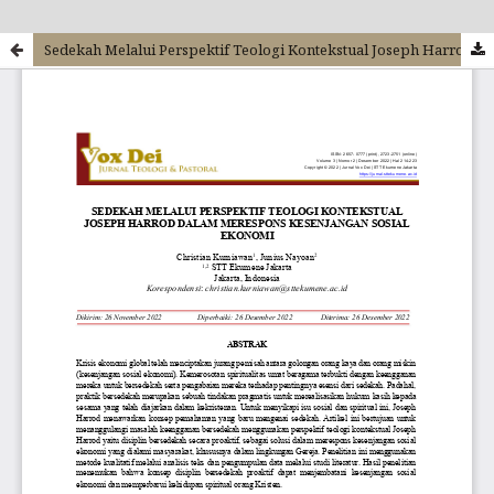
Sedekah Melalui Perspektif Teologi Kontekstual Joseph Harrod Dalam Merespons Kesenjangan Sosial Ekonomi