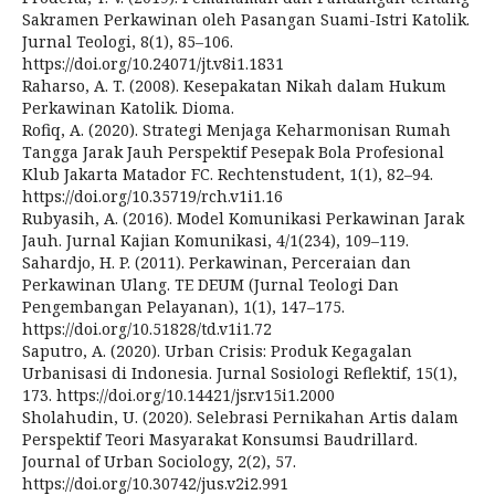
Sakramen Perkawinan oleh Pasangan Suami-Istri Katolik.
Jurnal Teologi, 8(1), 85–106.
https://doi.org/10.24071/jt.v8i1.1831
Raharso, A. T. (2008). Kesepakatan Nikah dalam Hukum
Perkawinan Katolik. Dioma.
Rofiq, A. (2020). Strategi Menjaga Keharmonisan Rumah
Tangga Jarak Jauh Perspektif Pesepak Bola Profesional
Klub Jakarta Matador FC. Rechtenstudent, 1(1), 82–94.
https://doi.org/10.35719/rch.v1i1.16
Rubyasih, A. (2016). Model Komunikasi Perkawinan Jarak
Jauh. Jurnal Kajian Komunikasi, 4/1(234), 109–119.
Sahardjo, H. P. (2011). Perkawinan, Perceraian dan
Perkawinan Ulang. TE DEUM (Jurnal Teologi Dan
Pengembangan Pelayanan), 1(1), 147–175.
https://doi.org/10.51828/td.v1i1.72
Saputro, A. (2020). Urban Crisis: Produk Kegagalan
Urbanisasi di Indonesia. Jurnal Sosiologi Reflektif, 15(1),
173. https://doi.org/10.14421/jsr.v15i1.2000
Sholahudin, U. (2020). Selebrasi Pernikahan Artis dalam
Perspektif Teori Masyarakat Konsumsi Baudrillard.
Journal of Urban Sociology, 2(2), 57.
https://doi.org/10.30742/jus.v2i2.991