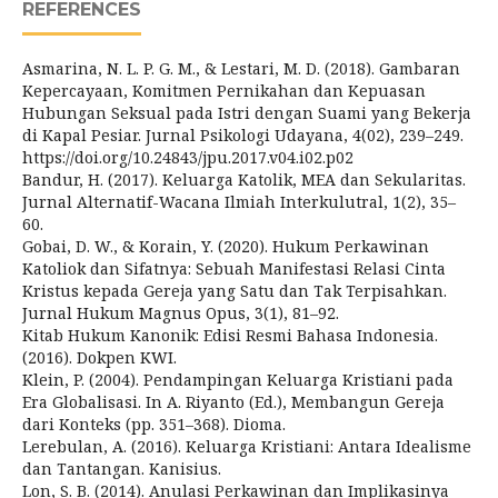
REFERENCES
Asmarina, N. L. P. G. M., & Lestari, M. D. (2018). Gambaran
Kepercayaan, Komitmen Pernikahan dan Kepuasan
Hubungan Seksual pada Istri dengan Suami yang Bekerja
di Kapal Pesiar. Jurnal Psikologi Udayana, 4(02), 239–249.
https://doi.org/10.24843/jpu.2017.v04.i02.p02
Bandur, H. (2017). Keluarga Katolik, MEA dan Sekularitas.
Jurnal Alternatif-Wacana Ilmiah Interkulutral, 1(2), 35–
60.
Gobai, D. W., & Korain, Y. (2020). Hukum Perkawinan
Katoliok dan Sifatnya: Sebuah Manifestasi Relasi Cinta
Kristus kepada Gereja yang Satu dan Tak Terpisahkan.
Jurnal Hukum Magnus Opus, 3(1), 81–92.
Kitab Hukum Kanonik: Edisi Resmi Bahasa Indonesia.
(2016). Dokpen KWI.
Klein, P. (2004). Pendampingan Keluarga Kristiani pada
Era Globalisasi. In A. Riyanto (Ed.), Membangun Gereja
dari Konteks (pp. 351–368). Dioma.
Lerebulan, A. (2016). Keluarga Kristiani: Antara Idealisme
dan Tantangan. Kanisius.
Lon, S. B. (2014). Anulasi Perkawinan dan Implikasinya