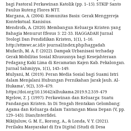
bagi Pastoral Perkawinan Katolik (pp. 1–15). STKIP Santo
Paulus Ruteng Flores NTT.
Margana, A. (2004). Komunitas Basis: Gerak Menggereja
Kontekstual. Kanisius.
Mendrofa, A. (2020). Membangun Keluarga Kristen yang
Bahagia Menurut Efesus 5: 22-33. HAGGADAH Jurnal
Teologi Dan Pendidikan Kristen, 1(1), 1–16.
http://sttmwc.ac.id/e journal/index.php/haggadah
Mufarih, M. A. F. (2022). Dampak Urbanisasi terhadap
Gerak Mobilitas Sosial Khususnya bagi Kesejahteraan
Pedagang Kaki Lima di Kecamatan Kajen Kab. Pekalongan.
Jurnal Sahmiyya, 1(1), 143–149.
Mulyani, M. (2019). Peran Media Sosial bagi Suami Istri
dalam Menjalani Hubungan Pernikahan Jarak Jauh. Al-
Hukama’, 9(2), 359–479.
https://doi.org/10.15642/alhukama.2019.9.2.359-479
Ngelow, Z. J. (1997). Perkawinan dan Keluarga: Suatu
Pandangan Kristen. In Di Tengah Hentakan Gelombang:
Agama dan Keluarga dalam Tantangan Masa Depan (V, pp.
129–143). Dian/Interfidei.
Nikijuluw, G. M. E., Rorong, A., & Londa, V. Y. (2021).
Perilaku Masyarakat di Era Digital (Studi di Desa