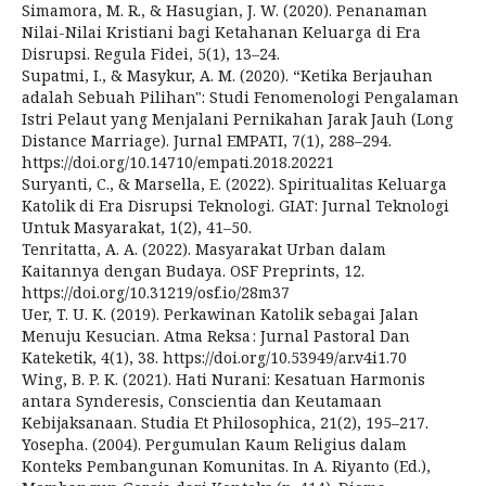
Simamora, M. R., & Hasugian, J. W. (2020). Penanaman
Nilai-Nilai Kristiani bagi Ketahanan Keluarga di Era
Disrupsi. Regula Fidei, 5(1), 13–24.
Supatmi, I., & Masykur, A. M. (2020). “Ketika Berjauhan
adalah Sebuah Pilihan": Studi Fenomenologi Pengalaman
Istri Pelaut yang Menjalani Pernikahan Jarak Jauh (Long
Distance Marriage). Jurnal EMPATI, 7(1), 288–294.
https://doi.org/10.14710/empati.2018.20221
Suryanti, C., & Marsella, E. (2022). Spiritualitas Keluarga
Katolik di Era Disrupsi Teknologi. GIAT: Jurnal Teknologi
Untuk Masyarakat, 1(2), 41–50.
Tenritatta, A. A. (2022). Masyarakat Urban dalam
Kaitannya dengan Budaya. OSF Preprints, 12.
https://doi.org/10.31219/osf.io/28m37
Uer, T. U. K. (2019). Perkawinan Katolik sebagai Jalan
Menuju Kesucian. Atma Reksa : Jurnal Pastoral Dan
Kateketik, 4(1), 38. https://doi.org/10.53949/ar.v4i1.70
Wing, B. P. K. (2021). Hati Nurani: Kesatuan Harmonis
antara Synderesis, Conscientia dan Keutamaan
Kebijaksanaan. Studia Et Philosophica, 21(2), 195–217.
Yosepha. (2004). Pergumulan Kaum Religius dalam
Konteks Pembangunan Komunitas. In A. Riyanto (Ed.),