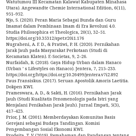
Watutumou III Kecamatan Kalawat Kabupaten Minahasa
Utara). Angewandte Chemie International Edition, 6(11),
951–952.
Njo, S. (2020). Peran Maria Sebagai Bunda dan Guru
Imamat dalam Pembinaan Imam di Era Revolusi 4.0.
Studia Philosophica et Theologica, 20(1), 32–51.
https://doi.org/10.35312/spet.v20i1.176
Nugraheni, A. F. D., & Pratiwi, P. H. (2020). Pernikahan
Jarak Jauh pada Masyarakat Perkotaan (Studi di
Kecamatan Klaten). E-Societas, 9, 2–26.
Nurfaidah, R. (2018). Gaya Hidup Urban dalam Hanaco
(Urban ’ s Lifestyles on Hanaco). Jentera, 7, 215–233.
https://doi.org/https://doi.org/10.26499/jentera.v7i2.892
Paus Fransiskus. (2017). Seruan Apostolik Amoris Laetitia.
Dokpen KWI.
Prameswara, A. D., & Sakti, H. (2016). Pernikahan Jarak
Jauh (Studi Kualitatis Fenomenologis pada Istri yang
Menjalani Penikahan Jarak Jauh). Jurnal Empati, 5(3),
417–423.
Prior, J. M. (2001). Memberdayakan Komunitas Basis
Gerejani sebagai Budaya Tandingan. Komisi
Pengembangan Sosial Ekonomi KWI.
Prodeita, T. V. (2019). Pemahaman dan Pandangan tentang