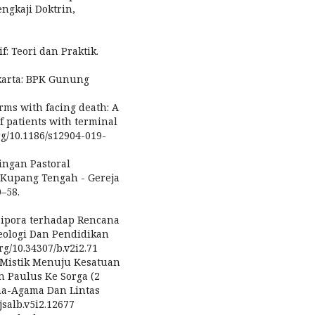
ngkaji Doktrin,
f: Teori dan Praktik.
akarta: BPK Gunung
erms with facing death: A
f patients with terminal
org/10.1186/s12904-019-
pingan Pastoral
s Kupang Tengah - Gereja
0–58.
Zipora terhadap Rencana
eologi Dan Pendidikan
rg/10.34307/b.v2i2.71
an Mistik Menuju Kesatuan
n Paulus Ke Sorga (2
ama-Agama Dan Lintas
jsalb.v5i2.12677