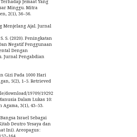
l Terhadap Jemaat Yang
ar Minggu. Mitra
n, 2(1), 36–56.
g Menjelang Ajal. Jurnal
, S. S. (2020). Peningkatan
Dan Negatif Penggunaan
Mental Dengan
. Jurnal Pengabdian
an Gizi Pada 1000 Hari
an, 5(2), 1–5. Retrieved
ticle/download/19709/19292
Manusia Dalam Lukas 10:
n Agama, 3(1), 43–53.
n Bangsa Israel Sebagai
Kitab Deutro Yesaya dan
 Ini). Areopagus :
152–164.