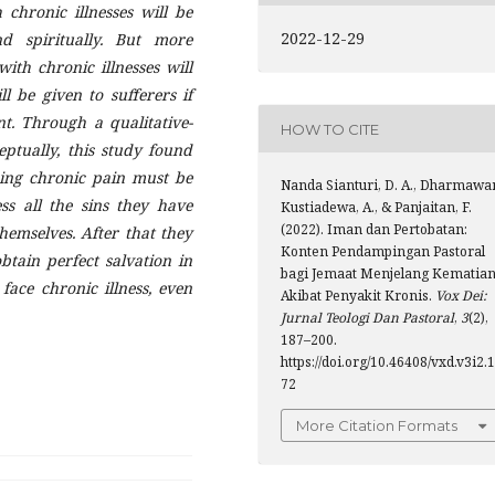
 chronic illnesses will be
2022-12-29
d spiritually. But more
ith chronic illnesses will
l be given to sufferers if
nt. Through a qualitative-
HOW TO CITE
eptually, this study found
cing chronic pain must be
Nanda Sianturi, D. A., Dharmawa
ess all the sins they have
Kustiadewa, A., & Panjaitan, F.
(2022). Iman dan Pertobatan:
themselves. After that they
Konten Pendampingan Pastoral
btain perfect salvation in
bagi Jemaat Menjelang Kematia
face chronic illness, even
Akibat Penyakit Kronis.
Vox Dei:
Jurnal Teologi Dan Pastoral
,
3
(2),
187–200.
https://doi.org/10.46408/vxd.v3i2.1
72
More Citation Formats