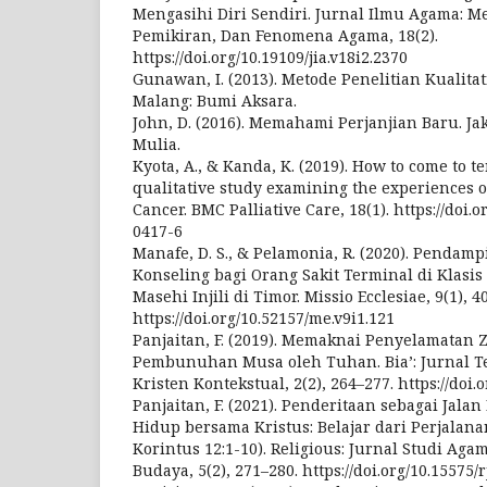
Mengasihi Diri Sendiri. Jurnal Ilmu Agama: Me
Pemikiran, Dan Fenomena Agama, 18(2).
https://doi.org/10.19109/jia.v18i2.2370
Gunawan, I. (2013). Metode Penelitian Kualitati
Malang: Bumi Aksara.
John, D. (2016). Memahami Perjanjian Baru. J
Mulia.
Kyota, A., & Kanda, K. (2019). How to come to t
qualitative study examining the experiences o
Cancer. BMC Palliative Care, 18(1). https://doi.
0417-6
Manafe, D. S., & Pelamonia, R. (2020). Pendam
Konseling bagi Orang Sakit Terminal di Klasi
Masehi Injili di Timor. Missio Ecclesiae, 9(1), 4
https://doi.org/10.52157/me.v9i1.121
Panjaitan, F. (2019). Memaknai Penyelamatan 
Pembunuhan Musa oleh Tuhan. Bia’: Jurnal T
Kristen Kontekstual, 2(2), 264–277. https://doi.o
Panjaitan, F. (2021). Penderitaan sebagai Jal
Hidup bersama Kristus: Belajar dari Perjalana
Korintus 12:1-10). Religious: Jurnal Studi Ag
Budaya, 5(2), 271–280. https://doi.org/10.15575/r