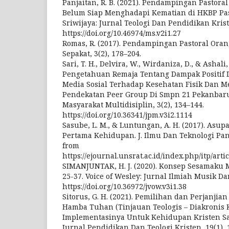
Panjaitan, R. B. (2021). Pendampingan Pastora
Belum Siap Menghadapi Kematian di HKBP Pas
Sriwijaya: Jurnal Teologi Dan Pendidikan Kriste
https://doi.org/10.46974/ms.v2i1.27
Romas, R. (2017). Pendampingan Pastoral Oran
Sepakat, 3(2), 178–204.
Sari, T. H., Delvira, W., Wirdaniza, D., & Ashali
Pengetahuan Remaja Tentang Dampak Positif 
Media Sosial Terhadap Kesehatan Fisik Dan 
Pendekatan Peer Group Di Smpn 21 Pekanbaru
Masyarakat Multidisiplin, 3(2), 134–144.
https://doi.org/10.36341/jpm.v3i2.1114
Sasube, L. M., & Luntungan, A. H. (2017). Asup
Pertama Kehidupan. J. Ilmu Dan Teknologi Pang
from
https://ejournal.unsrat.ac.id/index.php/itp/ar
SIMANJUNTAK, H. J. (2020). Konsep Sesamaku 
25-37. Voice of Wesley: Jurnal Ilmiah Musik Da
https://doi.org/10.36972/jvow.v3i1.38
Sitorus, G. H. (2021). Pemilihan dan Perjanjia
Hamba Tuhan (Tinjauan Teologis – Diakronis 
Implementasinya Untuk Kehidupan Kristen Saat
Jurnal Pendidikan Dan Teologi Kristen, 19(1), 